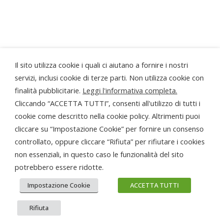
Progetto realizzato grazie al contributo della
Regione Piemonte
...la Bottega di Sordevolo ringrazia anche...
Il sito utilizza cookie i quali ci aiutano a fornire i nostri
servizi, inclusi cookie di terze parti. Non utilizza cookie con
finalità pubblicitarie.
Leggi l'informativa completa.
Cliccando “ACCETTA TUTTI”, consenti all'utilizzo di tutti i
cookie come descritto nella cookie policy. Altrimenti puoi
cliccare su “Impostazione Cookie” per fornire un consenso
© PRO LOCO DI SORDEVOLO APS
controllato, oppure cliccare “Rifiuta” per rifiutare i cookies
P.Iva 01879370029
non essenziali, in questo caso le funzionalità del sito
potrebbero essere ridotte.
Gestisci il consenso ai cookie
|
Cookie policy
Privacy
Impostazione Cookie
ACCETTA TUTTI
Realizzazione e-commerce PS81 Food Agency
Rifiuta