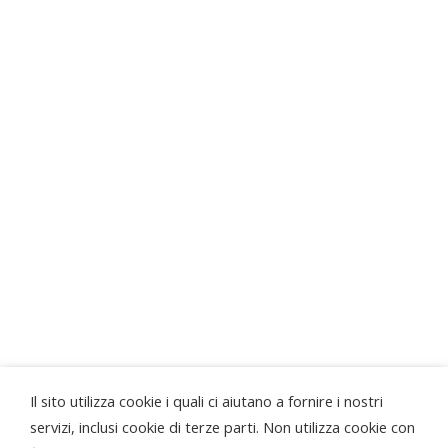
SEGUICI
Progetto realizzato grazie al contributo della
Regione Piemonte
...la Bottega di Sordevolo ringrazia anche...
Il sito utilizza cookie i quali ci aiutano a fornire i nostri
servizi, inclusi cookie di terze parti. Non utilizza cookie con