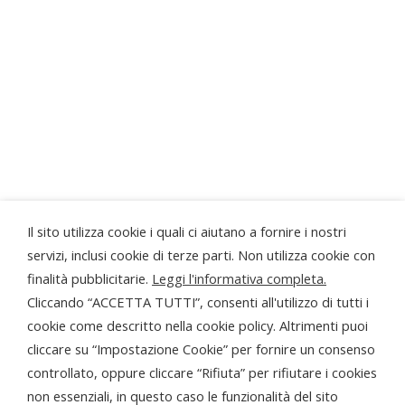
Progetto realizzato grazie al contributo della
Regione Piemonte
...la Bottega di Sordevolo ringrazia anche...
Il sito utilizza cookie i quali ci aiutano a fornire i nostri
servizi, inclusi cookie di terze parti. Non utilizza cookie con
finalità pubblicitarie.
Leggi l'informativa completa.
Cliccando “ACCETTA TUTTI”, consenti all'utilizzo di tutti i
cookie come descritto nella cookie policy. Altrimenti puoi
cliccare su “Impostazione Cookie” per fornire un consenso
© PRO LOCO DI SORDEVOLO APS
controllato, oppure cliccare “Rifiuta” per rifiutare i cookies
P.Iva 01879370029
non essenziali, in questo caso le funzionalità del sito