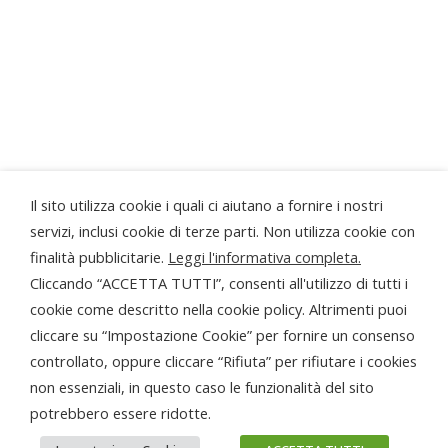
Progetto realizzato grazie al contributo della
Regione Piemonte
...la Bottega di Sordevolo ringrazia anche...
Il sito utilizza cookie i quali ci aiutano a fornire i nostri
servizi, inclusi cookie di terze parti. Non utilizza cookie con
finalità pubblicitarie.
Leggi l'informativa completa.
Cliccando “ACCETTA TUTTI”, consenti all'utilizzo di tutti i
cookie come descritto nella cookie policy. Altrimenti puoi
cliccare su “Impostazione Cookie” per fornire un consenso
© PRO LOCO DI SORDEVOLO APS
controllato, oppure cliccare “Rifiuta” per rifiutare i cookies
P.Iva 01879370029
non essenziali, in questo caso le funzionalità del sito
potrebbero essere ridotte.
Gestisci il consenso ai cookie
|
Cookie policy
Privacy