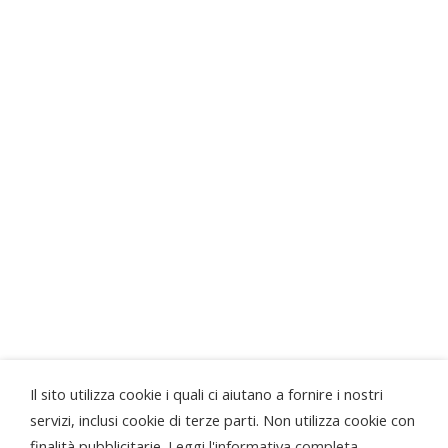
SEGUICI
Progetto realizzato grazie al contributo della
Regione Piemonte
...la Bottega di Sordevolo ringrazia anche...
Il sito utilizza cookie i quali ci aiutano a fornire i nostri
servizi, inclusi cookie di terze parti. Non utilizza cookie con
finalità pubblicitarie.
Leggi l'informativa completa.